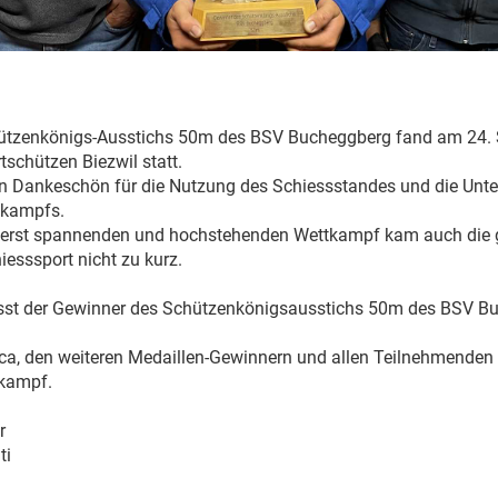
hützenkönigs-Ausstichs 50m des BSV Bucheggberg fand am 24.
tschützen Biezwil statt.
ein Dankeschön für die Nutzung des Schiessstandes und die Unt
tkampfs.
erst spannenden und hochstehenden Wettkampf kam auch die 
esssport nicht zu kurz.
isst der Gewinner des Schützenkönigsausstichs 50m des BSV B
uca, den weiteren Medaillen-Gewinnern und allen Teilnehmende
kampf.
sten
uber
ti